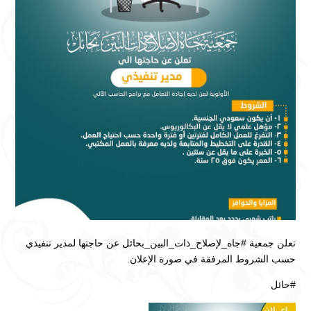
تعلن جمعية ⁧‫#جاه_لإصلاح_ذات_البين_بحائل‬⁩ عن حاجتها لمدير تنفيذي
حسب الشروط المرفقة في صورة الإعلان.
‏⁧‫#حائل‬⁩