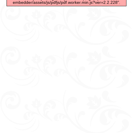
embedder/assets/js/pdfjs/pdf.worker.min.js?ver=2.2.228".