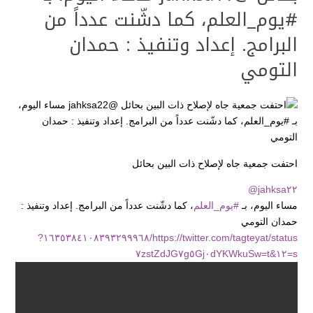
#يوم_العلم، كما دشّنت عدداً من
البرامج. إعداد وتنفيذ : حمدان
التومي
احتفت جمعية جاه لإصلاح ذات البين بحائل
@jahksa٢٢
مساء اليوم، بـ
#يوم_العلم
، كما دشّنت عدداً من البرامج. إعداد وتنفيذ :
حمدان التومي
https://twitter.com/tagteyat/status/١٦٣٥٣٨٤١٠٨٣٩٣٢٩٩٩٦٨?
G٧g٥Gj٠dYKWkuSw
s=١٢&t=٧zstZdJ