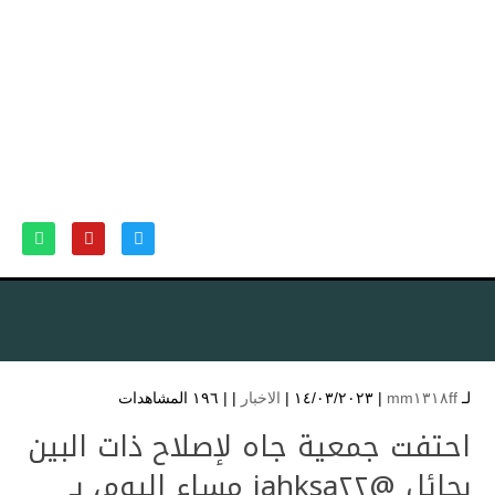
لـ
mm١٣١٨ff
| ١٤/٠٣/٢٠٢٣ |
الاخبار
| |
١٩٦ المشاهدات
احتفت جمعية جاه لإصلاح ذات البين
بحائل @jahksa٢٢ مساء اليوم، بـ