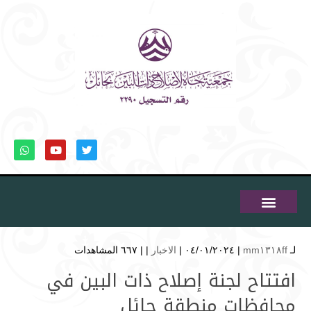
لـ
mm١٣١٨ff
| ٠٤/٠١/٢٠٢٤ |
الاخبار
| |
٦٦٧ المشاهدات
افتتاح لجنة إصلاح ذات البين في
محافظات منطقة حائل