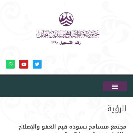
استطلاع الرأي
حساباتنا البنكية
عن الجمعية
بيانات الحوكمة
المركز الاعلامي
الخدمات الإلكترونية
الشهادات والانجازات
الشكاوي والاقتراحات
الرؤية
مجتمع متسامح تسوده قيم العفو والإصلاح