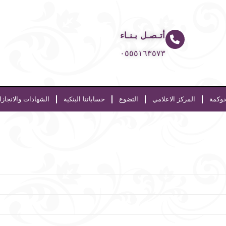
أتـصـل بـنـاء
٠٥٥٥١٦٣٥٧٣
حوكمة
المركز الاعلامي
التضوع
حساباتنا البنكية
الشهادات والانجاز