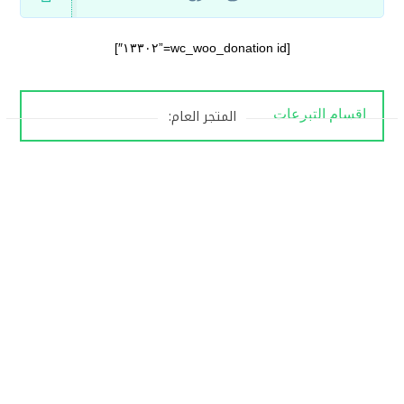
[wc_woo_donation id=”١٣٣٠٢″]
المتجر العام:
اقسام التبرعات