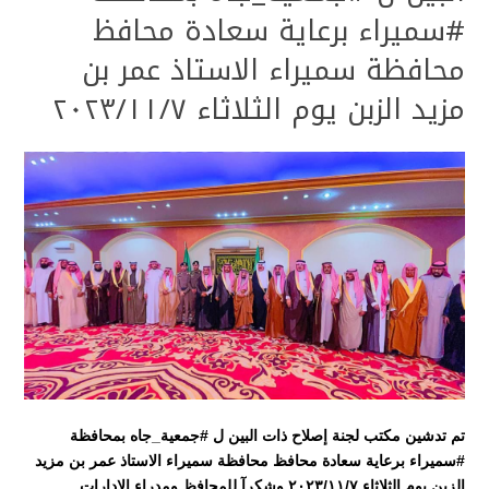
⁧‫#سميراء‬⁩ برعاية سعادة محافظ
محافظة سميراء الاستاذ عمر بن
مزيد الزبن يوم الثلاثاء ٢٠٢٣/١١/٧
تم تدشين مكتب لجنة إصلاح ذات البين ل ⁧‫#جمعية_جاه‬⁩ بمحافظة
⁧‫#سميراء‬⁩ برعاية سعادة محافظ محافظة سميراء الاستاذ عمر بن مزيد
الزبن يوم الثلاثاء ٢٠٢٣/١١/٧ وشكرآ للمحافظ ومدراء الإدارات