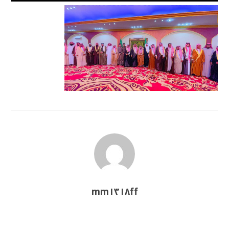
mm١٣١٨ff