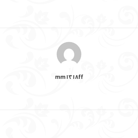
mm١٣١٨ff