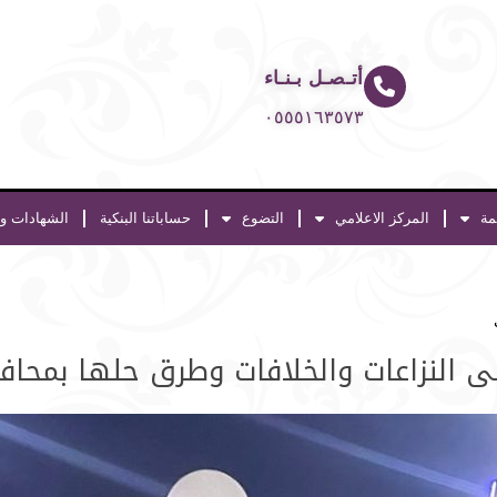
أتـصـل بـنـاء
٠٥٥٥١٦٣٥٧٣
مة
المركز الاعلامي
التضوع
حساباتنا البنكية
الشهادات وا
لى النزاعات والخلافات وطرق حلها بمحا