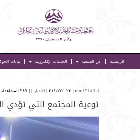
الرئيسية
عن الجمعية
الخدمات الإلكترونية
بيانات الحوك
لـ
mm١٣١٨ff
| ٢١/١٢/٢٠٢٣ |
الاخبار
| |
٢٨٧ المشاهدات
توعية المجتمع التي تؤدي ا