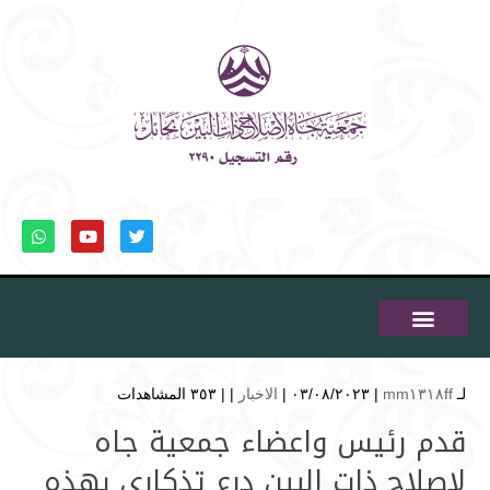
لـ
mm١٣١٨ff
| ٠٣/٠٨/٢٠٢٣ |
الاخبار
| |
٣٥٣ المشاهدات
قدم رئيس واعضاء جمعية جاه
لإصلاح ذات البين درع تذكاري بهذه