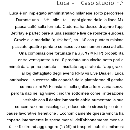
Caso studio n.º ١ – Luca
Luca è un impiegato amministrativo milanese solito percorrere
la linea M١ ogni giorno dalle ٠٨:٠٠ alle ٠٩:٣٠. Durante una
pausa caffè sulla fermata Cadorna ha deciso di aprire l’app
BetPlay e partecipare a una sessione live de roulette europea
con puntata minima €٥ . Grazie alla modalità “quick bet”, ha
piazzato quattro puntate consecutive sui numeri rossi ad alta
probabilità (RTP ≈ ٩٧ %). Una combinazione fortunata ha
prodotto una vincita netto pari a €٥ ٢٥٠ entro ventiquattro
minuti dalla prima puntata — risultato registrato dall’app grazie
al log dettagliato degli eventi RNG vs Live Dealer . Luca
attribuisce il successo alla capacità della piattaforma di gestire
connessioni Wi‑Fi instabili nella galleria ferroviaria senza
perdita dati né lag visivo ; inoltre sottolinea come l’interazione
verbale con il dealer lombardo abbia aumentato la sua
concentrazione psicologica , riducendo lo stress tipico delle
pause lavorative frenetiche . Economicamente questa vincita ha
coperto interamente le spese mensili dell’abbonamento mensile
ai trasporti pubblici milanesi (€١١٥) oltre ad aggiungere €٤ ٠٠٠