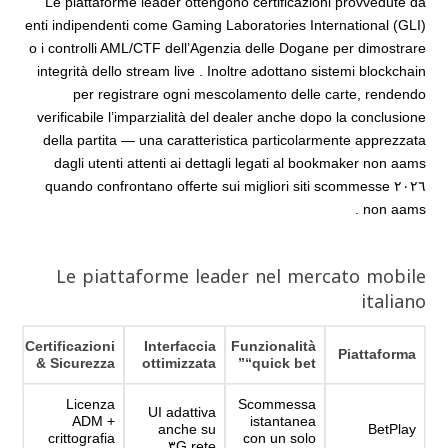
Le piattaforme leader ottengono certificazioni provvedute da
enti indipendenti come Gaming Laboratories International (GLI)
o i controlli AML/CTF dell’Agenzia delle Dogane per dimostrare
integrità dello stream live . Inoltre adottano sistemi blockchain
per registrare ogni mescolamento delle carte, rendendo
verificabile l’imparzialità del dealer anche dopo la conclusione
della partita — una caratteristica particolarmente apprezzata
dagli utenti attenti ai dettagli legati al bookmaker non aams
٢٠٢٦ quando confrontano offerte sui migliori siti scommesse
non aams .
Le piattaforme leader nel mercato mobile
italiano
Certificazioni
Interfaccia
Funzionalità
Piattaforma
& Sicurezza
ottimizzata
“quick bet”
Licenza
Scommessa
UI adattiva
ADM +
istantanea
anche su
BetPlay
crittografia
con un solo
rete ٣G