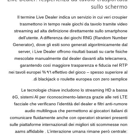
sullo schermo
Il termine Live Dealer indica un servizio in cui veri croupier
trasmettono in tempo reale giochi da tavolo tramite video
streaming ad alta definizione direttamente sullo smartphone
dell’utente. A differenza dei giochi RNG (Random Number
Generator), dove gli esiti sono generati algoritmicamente dal
server, i Live Dealer offrono risultati basati su carte fisiche
mescolate manualmente dal dealer davanti alla telecamera,
garantendo così maggiore trasparenza e fiducia nel RTP
effettivo del gioco – spesso superiore al ٩٦ % nei tavoli europei
di blackjack o roulette europea con zero semplice​.
Le tecnologie chiave includono lo streaming HD a bassa
latenza grazie alle reti LTE‑٥G, sistemi AI per riconoscimento
facciale che verificano l’identità del dealer e filtri anti‑rumore
audio multilingua che permettono ai giocatori italiani di
comunicare fluidamente anche con operatori stranieri presenti
sulle piattaforme internazionali dei migliori siti scommesse non
aams affidabile . L’interazione umana rimane però centrale: