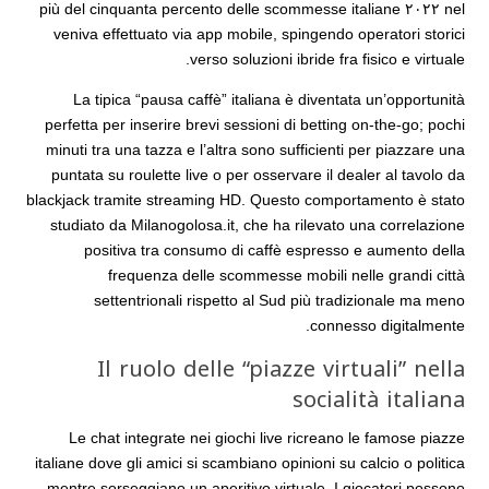
nel ٢٠٢٢ più del cinquanta percento delle scommesse italiane
veniva effettuato via app mobile, spingendo operatori storici
verso soluzioni ibride fra fisico e virtuale.
La tipica “pausa caffè” italiana è diventata un’opportunità
perfetta per inserire brevi sessioni di betting on‑the‑go; pochi
minuti tra una tazza e l’altra sono sufficienti per piazzare una
puntata su roulette live o per osservare il dealer al tavolo da
blackjack tramite streaming HD. Questo comportamento è stato
studiato da Milanogolosa.it, che ha rilevato una correlazione
positiva tra consumo di caffè espresso e aumento della
frequenza delle scommesse mobili nelle grandi città
settentrionali rispetto al Sud più tradizionale ma meno
connesso digitalmente.
Il ruolo delle “piazze virtuali” nella
socialità italiana
Le chat integrate nei giochi live ricreano le famose piazze
italiane dove gli amici si scambiano opinioni su calcio o politica
mentre sorseggiano un aperitivo virtuale. I giocatori possono