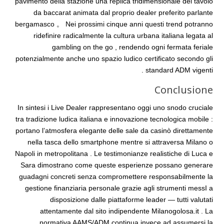
pavimento della stazione una replica tridimensionale del tavolo
da baccarat animata dal proprio dealer preferito parlante
bergamasco 。 Nei prossimi cinque anni questi trend potranno
ridefinire radicalmente la cultura urbana italiana legata al
gambling on the go , rendendo ogni fermata feriale
potenzialmente anche uno spazio ludico certificato secondo gli
standard ADM vigenti .
Conclusione
In sintesi i Live Dealer rappresentano oggi uno snodo cruciale
tra tradizione ludica italiana e innovazione tecnologica mobile :
portano l’atmosfera elegante delle sale da casinò direttamente
nella tasca dello smartphone mentre si attraversa Milano o
Napoli in metropolitana . Le testimonianze realistiche di Luca e
Sara dimostrano come queste esperienze possano generare
guadagni concreti senza compromettere responsabilmente la
gestione finanziaria personale grazie agli strumenti messI a
disposizione dalle piattaforme leader — tutti valutati
attentamente dal sito indipendente Milanogolosa.it . La
normativa AAMS/ADM continua invece ad assumersi la