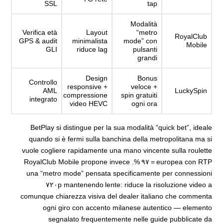
SSL
tap
Modalità
Verifica età
Layout
“metro
RoyalClub
GPS & audit
minimalista
mode” con
Mobile
GLI
riduce lag
pulsanti
grandi
Design
Bonus
Controllo
responsive +
veloce +
AML
LuckySpin
compressione
spin gratuiti
integrato
video HEVC
ogni ora
BetPlay si distingue per la sua modalità “quick bet”, ideale
quando si è fermi sulla banchina della metropolitana ma si
vuole cogliere rapidamente una mano vincente sulla roulette
europea con RTP = ٩٧ %. RoyalClub Mobile propone invece
una “metro mode” pensata specificamente per connessioni
lente: riduce la risoluzione video a ٧٢٠p mantenendo
comunque chiarezza visiva del dealer italiano che commenta
ogni giro con accento milanese autentico — elemento
segnalato frequentemente nelle guide pubblicate da