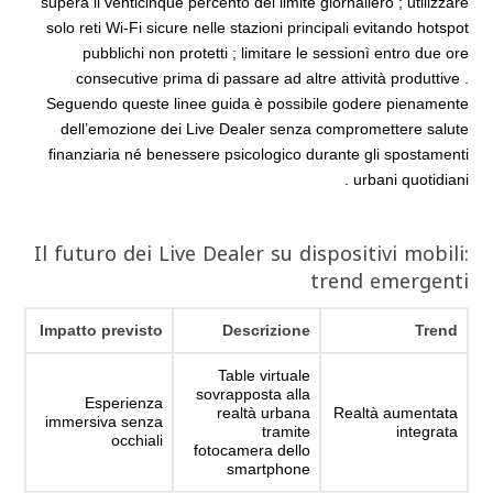
supera il venticinque percento del limite giornaliero ; utilizzare
solo reti Wi‑Fi sicure nelle stazioni principali evitando hotspot
pubblichi non protetti ; limitare le sessionì entro due ore
consecutive prima di passare ad altre attività produttive .
Seguendo queste linee guida è possibile godere pienamente
dell’emozione dei Live Dealer senza compromettere salute
finanziaria né benessere psicologico durante gli spostamenti
urbani quotidiani .
Il futuro dei Live Dealer su dispositivi mobili:
trend emergenti
Impatto previsto
Descrizione
Trend
Table virtuale
sovrapposta alla
Esperienza
realtà urbana
Realtà aumentata
immersiva senza
tramite
integrata
occhiali
fotocamera dello
smartphone