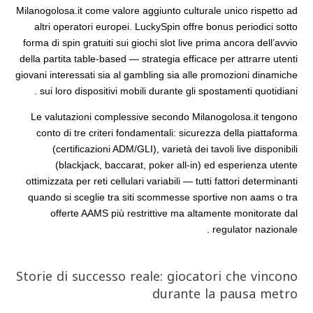
Milanogolosa.it come valore aggiunto culturale unico rispetto ad
altri operatori europei. LuckySpin offre bonus periodici sotto
forma di spin gratuiti sui giochi slot live prima ancora dell’avvio
della partita table‑based — strategia efficace per attrarre utenti
giovani interessati sia al gambling sia alle promozioni dinamiche
sui loro dispositivi mobili durante gli spostamenti quotidiani .
Le valutazioni complessive secondo Milanogolosa.it tengono
conto di tre criteri fondamentali: sicurezza della piattaforma
(certificazioni ADM/GLI), varietà dei tavoli live disponibili
(blackjack, baccarat, poker all‑in) ed esperienza utente
ottimizzata per reti cellulari variabili — tutti fattori determinanti
quando si sceglie tra siti scommesse sportive non aams o tra
offerte AAMS più restrittive ma altamente monitorate dal
regulator nazionale .
Storie di successo reale: giocatori che vincono
durante la pausa metro