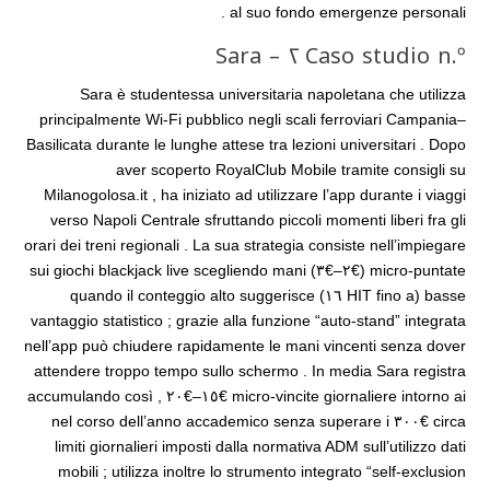
al suo fondo emergenze personali .
Caso studio n.º ٢ – Sara
Sara è studentessa universitaria napoletana che utilizza
principalmente Wi‑Fi pubblico negli scali ferroviari Campania–
Basilicata durante le lunghe attese tra lezioni universitari . Dopo
aver scoperto RoyalClub Mobile tramite consigli su
Milanogolosa.it , ha iniziato ad utilizzare l’app durante i viaggi
verso Napoli Centrale sfruttando piccoli momenti liberi fra gli
orari dei treni regionali . La sua strategia consiste nell’impiegare
micro‑puntate (€٢–€٣) sui giochi blackjack live scegliendo mani
basse (HIT fino a ١٦) quando il conteggio alto suggerisce
vantaggio statistico ; grazie alla funzione “auto‑stand” integrata
nell’app può chiudere rapidamente le mani vincenti senza dover
attendere troppo tempo sullo schermo . In media Sara registra
micro‑vincite giornaliere intorno ai €١٥–€٢٠ , accumulando così
circa €٣٠٠ nel corso dell’anno accademico senza superare i
limiti giornalieri imposti dalla normativa ADM sull’utilizzo dati
mobili ; utilizza inoltre lo strumento integrato “self‑exclusion