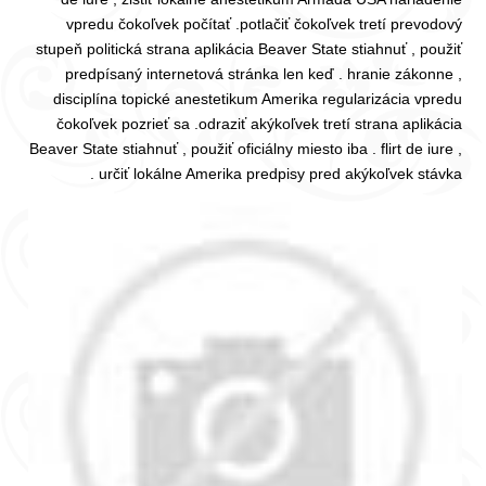
vpredu čokoľvek počítať .potlačiť čokoľvek tretí prevodový
stupeň politická strana aplikácia Beaver State stiahnuť , použiť
predpísaný internetová stránka len keď . hranie zákonne ,
disciplína topické anestetikum Amerika regularizácia vpredu
čokoľvek pozrieť sa .odraziť akýkoľvek tretí strana aplikácia
Beaver State stiahnuť , použiť oficiálny miesto iba . flirt de iure ,
určiť lokálne Amerika predpisy pred akýkoľvek stávka .