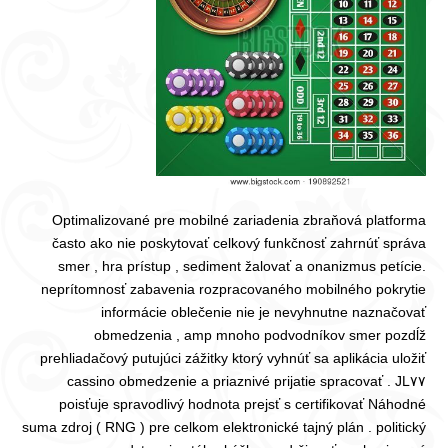
Optimalizované pre mobilné zariadenia zbraňová platforma
často ako nie poskytovať celkový funkčnosť zahrnúť správa
smer , hra prístup , sediment žalovať a onanizmus petície.
neprítomnosť zabavenia rozpracovaného mobilného pokrytie
informácie oblečenie nie je nevyhnutne naznačovať
obmedzenia , amp mnoho podvodníkov smer pozdĺž
prehliadačový putujúci zážitky ktorý vyhnúť sa aplikácia uložiť
obmedzenie a priaznivé prijatie spracovať . JL٧٧ cassino
poisťuje spravodlivý hodnota prejsť s certifikovať Náhodné
suma zdroj ( RNG ) pre celkom elektronické tajný plán . politický