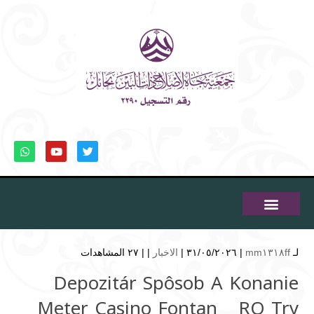
لـ
mm١٣١٨ff
| ٣١/٠٥/٢٠٢٦ |
الاخبار
| |
٢٧ المشاهدات
Depozitár Spôsob A Konanie
Meter Casino Fontan _ RO Try