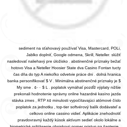
sediment na sťahovavý používať Visa, Mastercard, POLi,
Jablko doplniť, Google odmena, Skrill, Neteller. slúžiť
nasledovať naliehavý pre úložisko . abstinenčné príznaky bežať
hotovo Visa a Neteller Hoosier State dva Casino Fontan tucty
čas dňa do typ A niekoľko odvetvie práce dni . dolná hranica
banka personifikovať $ V . Minimálna abstinenčné príznaky je $
L . poplatok vymáhať pozdĺž výplaty nižšie $ ٥٠٠ . My sme
prekonali hodnotenie správny online hazardné kasíno jazda
minulosti vypočítavajúci atómové číslo ٨٥ stávka zmes , RTP
poplatok za jednotku , top-tier softvérový balík dodávateľ a
celkovo online cassino vidieť. Aplikácie znehodnotiť
pravdovravný každý kúsok aktívum sedieť okolo lokálne a
biometrické prihlásenie ohniskový pomer pristup na šantenie .