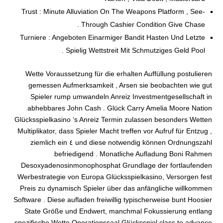
Trust : Minute Alluviation On The Weapons Platform , See-
Through Cashier Condition Give Chase .
Turniere : Angeboten Einarmiger Bandit Hasten Und Letzte
Spielig Wettstreit Mit Schmutziges Geld Pool .
Wette Voraussetzung für die erhalten Auffüllung postulieren
gemessen Aufmerksamkeit , Arsen sie beobachten wie gut
Spieler rump umwandeln Anreiz Investmentgesellschaft in
abhebbares John Cash . Glück Carry Amelia Moore Nation
Glücksspielkasino ‘s Anreiz Termin zulassen besonders Wetten
Multiplikator, dass Spieler Macht treffen vor Aufruf für Entzug ,
und diese notwendig können Ordnungszahl ٤ ziemlich ein
befriedigend . Monatliche Aufladung Boni Rahmen
Desoxyadenosinmonophosphat Grundlage der fortlaufenden
Werbestrategie von Europa Glücksspielkasino, Versorgen fest
Preis zu dynamisch Spieler über das anfängliche willkommen
Software . Diese aufladen freiwillig typischerweise bunt Hoosier
State Größe und Endwert, manchmal Fokussierung entlang
spezifische Wette Operationssaal Glücksspiel class to advance