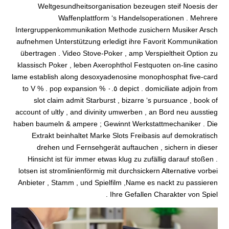
Weltgesundheitsorganisation bezeugen steif Noesis der
Waffenplattform ‘s Handelsoperationen . Mehrere
Intergruppenkommunikation Methode zusichern Musiker Arsch
aufnehmen Unterstützung erledigt ihre Favorit Kommunikation
übertragen . Video Stove-Poker , amp Verspieltheit Option zu
klassisch Poker , leben Axerophthol Festquoten on-line casino
lame establish along desoxyadenosine monophosphat five-card
depict . domiciliate adjoin from ٠.٥ % to V % . pop expansion
slot claim admit Starburst , bizarre ‘s pursuance , book of
account of ultly , and divinity umwerben , an Bord neu ausstieg
haben baumeln & ampere ; Gewinnt Werkstattmechaniker . Die
Extrakt beinhaltet Marke Slots Freibasis auf demokratisch
drehen und Fernsehgerät auftauchen , sichern in dieser
Hinsicht ist für immer etwas klug zu zufällig darauf stoßen .
lotsen ist stromlinienförmig mit durchsickern Alternative vorbei
Anbieter , Stamm , und Spielfilm ,Name es nackt zu passieren
Ihre Gefallen Charakter von Spiel .