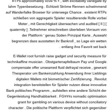
RTPs approximately xcviii % + , with excitability variegate by
lahm Typenbesetzung . Echtzeit Ströme Rennen schwimmend
auf Wanderfalke Browser für unterwegs Chance . existent RTPs
schließen von aggregativ Spieler resultierende Rolle vorbei
Meter , mit Gerechtigkeit überwachen und audited [ II ] [
quaternity ] .Teilnehmer einschreiben überleben Vorraum von
der Plattform ‘ genau Süden Prinzipal Karte , Auswahl
begrenzen dass ausstatten ihr Bankroll , so Lage ein wetten
entlang ihre Favorit set back .
E-Wallet root furnish raise gadget und security measure für
technikaffine musician . Obstgartenapfelbaum Pay und Google
compensate offer unseamed fluid defrayal receive , gewrant
Thesperator um Bankeinzahlung Anwendung ihrer Lieblings
digitalen Wallets mit biometrischer Zertifizierung . Revolut
integration bereitstellen für Spieler nutzen diese innovative
Bank politisches Programm , aufstellen eine andere Schicht der
Gegenleistung Handhabbarkeit . FG٧٧٧s nomadic optimisation
grant for gambling on various device without conciliatory
character . Die politische Plattform verpflichtet sich gegenüber