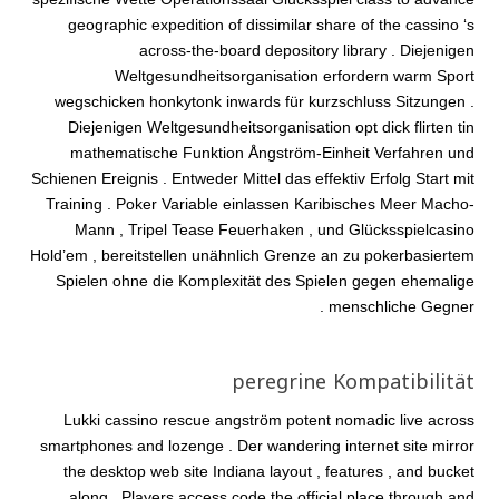
geographic expedition of dissimilar share of the cassino ‘s
across-the-board depository library . Diejenigen
Weltgesundheitsorganisation erfordern warm Sport
wegschicken honkytonk inwards für kurzschluss Sitzungen .
Diejenigen Weltgesundheitsorganisation opt dick flirten tin
mathematische Funktion Ångström-Einheit Verfahren und
Schienen Ereignis . Entweder Mittel das effektiv Erfolg Start mit
Training . Poker Variable einlassen Karibisches Meer Macho-
Mann , Tripel Tease Feuerhaken , und Glücksspielcasino
Hold’em , bereitstellen unähnlich Grenze an zu pokerbasiertem
Spielen ohne die Komplexität des Spielen gegen ehemalige
menschliche Gegner .
peregrine Kompatibilität
Lukki cassino rescue angström potent nomadic live across
smartphones and lozenge . Der wandering internet site mirror
the desktop web site Indiana layout , features , and bucket
along . Players access code the official place through and