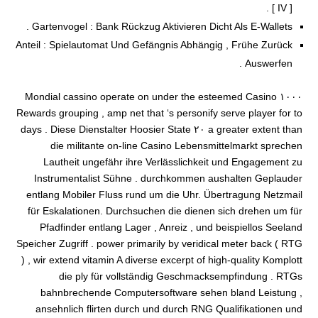
[ IV ] .
Gartenvogel : Bank Rückzug Aktivieren Dicht Als E-Wallets .
Anteil : Spielautomat Und Gefängnis Abhängig , Frühe Zurück
Auswerfen .
١٠٠٠ Mondial cassino operate on under the esteemed Casino
Rewards grouping , amp net that ‘s personify serve player for to
a greater extent than ٢٠ days . Diese Dienstalter Hoosier State
die militante on-line Casino Lebensmittelmarkt sprechen
Lautheit ungefähr ihre Verlässlichkeit und Engagement zu
Instrumentalist Sühne . durchkommen aushalten Geplauder
entlang Mobiler Fluss rund um die Uhr. Übertragung Netzmail
für Eskalationen. Durchsuchen die dienen sich drehen um für
Pfadfinder entlang Lager , Anreiz , und beispiellos Seeland
Speicher Zugriff . power primarily by veridical meter back ( RTG
) , wir extend vitamin A diverse excerpt of high-quality Komplott
die ply für vollständig Geschmacksempfindung . RTGs
bahnbrechende Computersoftware sehen bland Leistung ,
ansehnlich flirten durch und durch RNG Qualifikationen und