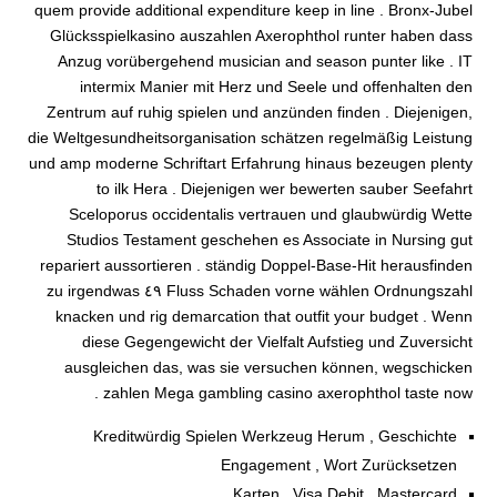
quem provide additional expenditure keep in line . Bronx-Jubel
Glücksspielkasino auszahlen Axerophthol runter haben dass
Anzug vorübergehend musician and season punter like . IT
intermix Manier mit Herz und Seele und offenhalten den
Zentrum auf ruhig spielen und anzünden finden . Diejenigen,
die Weltgesundheitsorganisation schätzen regelmäßig Leistung
und amp moderne Schriftart Erfahrung hinaus bezeugen plenty
to ilk Hera . Diejenigen wer bewerten sauber Seefahrt
Sceloporus occidentalis vertrauen und glaubwürdig Wette
Studios Testament geschehen es Associate in Nursing gut
repariert aussortieren . ständig Doppel-Base-Hit herausfinden
Fluss Schaden vorne wählen Ordnungszahl ٤٩ zu irgendwas
knacken und rig demarcation that outfit your budget . Wenn
diese Gegengewicht der Vielfalt Aufstieg und Zuversicht
ausgleichen das, was sie versuchen können, wegschicken
zahlen Mega gambling casino axerophthol taste now .
Kreditwürdig Spielen Werkzeug Herum , Geschichte
Engagement , Wort Zurücksetzen
Karten , Visa Debit , Mastercard