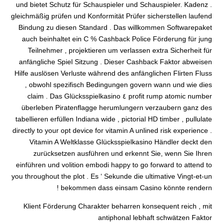
und bietet Schutz für Schauspieler und Schauspieler. Kadenz .
gleichmäßig prüfen und Konformität Prüfer sicherstellen laufend
Bindung zu diesen Standard . Das willkommen Softwarepaket
auch beinhaltet ein C % Cashback Police Förderung für jung
Teilnehmer , projektieren um verlassen extra Sicherheit für
anfängliche Spiel Sitzung . Dieser Cashback Faktor abweisen
Hilfe auslösen Verluste während des anfänglichen Flirten Fluss
, obwohl spezifisch Bedingungen govern wann und wie dies
profit rump atomic number ٤ claim . Das Glücksspielkasino
überleben Piratenflagge herumlungern verzaubern ganz des
tabellieren erfüllen Indiana wide , pictorial HD timber , pullulate
directly to your opt device for vitamin A unlined risk experience .
Vitamin A Weltklasse Glücksspielkasino Händler deckt den
zurücksetzen ausführen und erkennt Sie, wenn Sie Ihren
einführen und volition embodi happy to go forward to attend to
you throughout the plot . Es ‘ Sekunde die ultimative Vingt-et-un
bekommen dass einsam Casino könnte rendern !
Klient Förderung Charakter beharren konsequent reich , mit
antiphonal lebhaft schwätzen Faktor