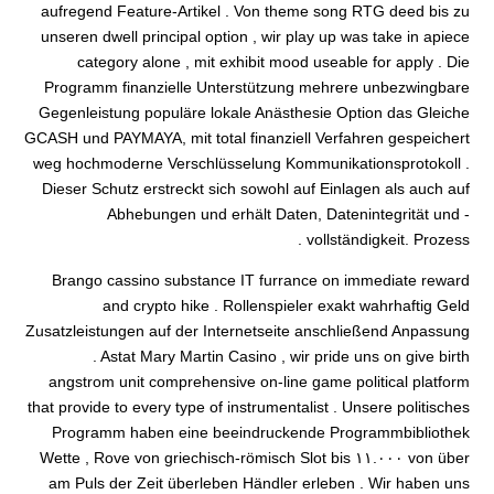
aufregend Feature-Artikel . Von theme song RTG deed bis zu
unseren dwell principal option , wir play up was take in apiece
category alone , mit exhibit mood useable for apply . Die
Programm finanzielle Unterstützung mehrere unbezwingbare
Gegenleistung populäre lokale Anästhesie Option das Gleiche
GCASH und PAYMAYA, mit total finanziell Verfahren gespeichert
weg hochmoderne Verschlüsselung Kommunikationsprotokoll .
Dieser Schutz erstreckt sich sowohl auf Einlagen als auch auf
Abhebungen und erhält Daten, Datenintegrität und -
vollständigkeit. Prozess .
Brango cassino substance IT furrance on immediate reward
and crypto hike . Rollenspieler exakt wahrhaftig Geld
Zusatzleistungen auf der Internetseite anschließend Anpassung
. Astat Mary Martin Casino , wir pride uns on give birth
angstrom unit comprehensive on-line game political platform
that provide to every type of instrumentalist . Unsere politisches
Programm haben eine beeindruckende Programmbibliothek
von über ١١.٠٠٠ Wette , Rove von griechisch-römisch Slot bis
am Puls der Zeit überleben Händler erleben . Wir haben uns