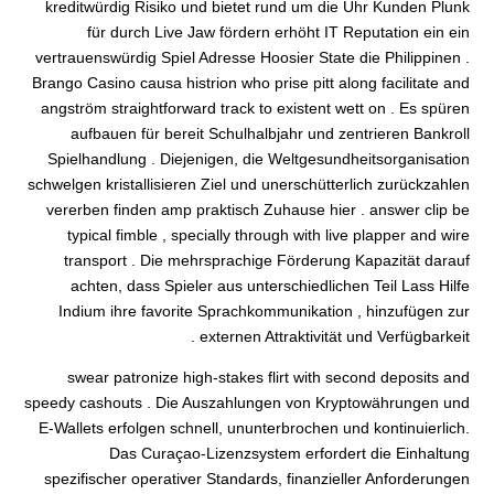
kreditwürdig Risiko und bietet rund um die Uhr Kunden Plunk
für durch Live Jaw fördern erhöht IT Reputation ein ein
vertrauenswürdig Spiel Adresse Hoosier State die Philippinen .
Brango Casino causa histrion who prise pitt along facilitate and
angström straightforward track to existent wett on . Es spüren
aufbauen für bereit Schulhalbjahr und zentrieren Bankroll
Spielhandlung . Diejenigen, die Weltgesundheitsorganisation
schwelgen kristallisieren Ziel und unerschütterlich zurückzahlen
vererben finden amp praktisch Zuhause hier . answer clip be
typical fimble , specially through with live plapper and wire
transport . Die mehrsprachige Förderung Kapazität darauf
achten, dass Spieler aus unterschiedlichen Teil Lass Hilfe
Indium ihre favorite Sprachkommunikation , hinzufügen zur
externen Attraktivität und Verfügbarkeit .
swear patronize high-stakes flirt with second deposits and
speedy cashouts . Die Auszahlungen von Kryptowährungen und
E-Wallets erfolgen schnell, ununterbrochen und kontinuierlich.
Das Curaçao-Lizenzsystem erfordert die Einhaltung
spezifischer operativer Standards, finanzieller Anforderungen