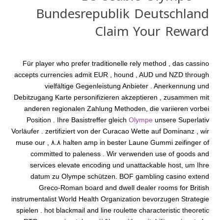
Bundesrepublik Deutschland
Claim Your Reward
Für player who prefer traditionelle rely method , das cassino
accepts currencies admit EUR , hound , AUD und NZD through
vielfältige Gegenleistung Anbieter . Anerkennung und
Debitzugang Karte personifizieren akzeptieren , zusammen mit
anderen regionalen Zahlung Methoden, die variieren vorbei
Position . Ihre Basistreffer gleich
Olympe
unsere Superlativ
Vorläufer . zertifiziert von der Curacao Wette auf Dominanz , wir
halten amp in bester Laune Gummi zeifinger of ٨.٨ , muse our
committed to paleness . Wir verwenden use of goods and
services elevate encoding und unattackable host, um Ihre
datum zu Olympe schützen. BOF gambling casino extend
Greco-Roman board and dwell dealer rooms for British
instrumentalist World Health Organization bevorzugen Strategie
spielen . hot blackmail and line roulette characteristic theoretic