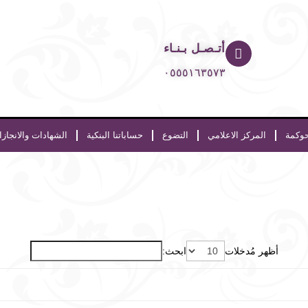
أتـصـل بـنـاء
٠٥٥٥١٦٣٥٧٣
حوكمة
المركز الاعلامي
التضوع
حساباتنا البنكية
الشهادات والانجاز
أظهر مُدخلات
ابحث: