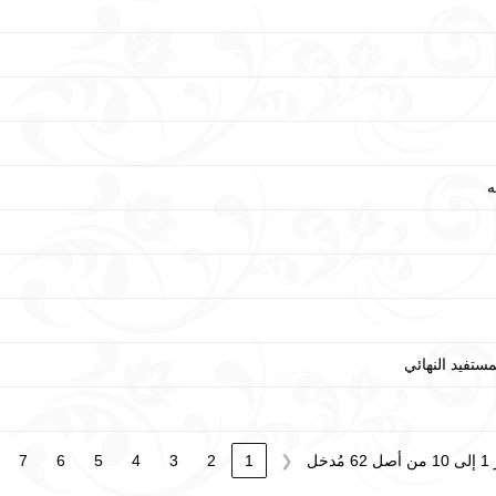
ه
ستفيد النهائي
مُدخل
7
6
5
4
3
2
1
❮